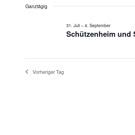
nach
Ganztägig
Navigation
wählen.
Veranstaltungen
Schlüsselwort.
31. Juli
–
4. September
Schützenheim und S
Vorheriger Tag